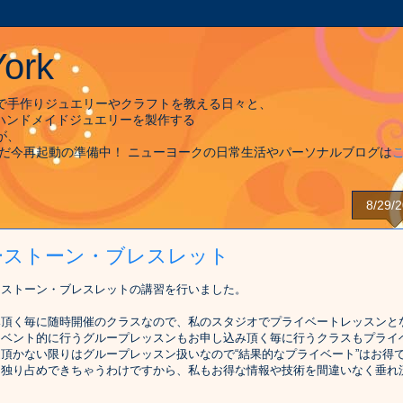
ork
で手作りジュエリーやクラフトを教える日々と、
としてハンドメイドジュエリーを製作する
が、
ただ今再起動の準備中！ ニューヨークの日常生活やパーソナルブログは
8/29/
ーストーン・ブレスレット
ーストーン・ブレスレットの講習を行いました。
み頂く毎に随時開催のクラスなので、私のスタジオでプライベートレッスンと
イベント的に行うグループレッスンもお申し込み頂く毎に行うクラスもプライ
頂かない限りはグループレッスン扱いなので“結果的なプライベート”はお得
を独り占めできちゃうわけですから、私もお得な情報や技術を間違いなく垂れ