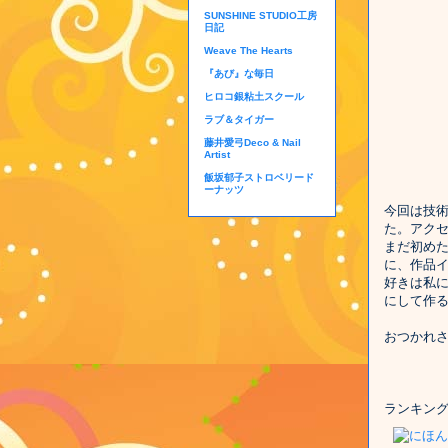
SUNSHINE STUDIO工房
日記
Weave The Hearts
『あび』な毎日
ヒロコ銀粘土スクール
ラブ＆タイガー
藤井愛弓Deco & Nail
Artist
飯坂郁子ストロベリード
ーナッツ
今回は技
た。アク
まだ初め
に、作品
好きは私
にして作
おつかれ
ランキン