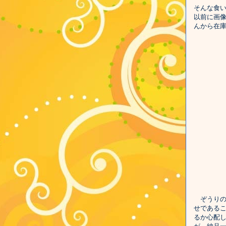
そんな食い
以前に画像
んから在
ぞうりの
せである
るか心配