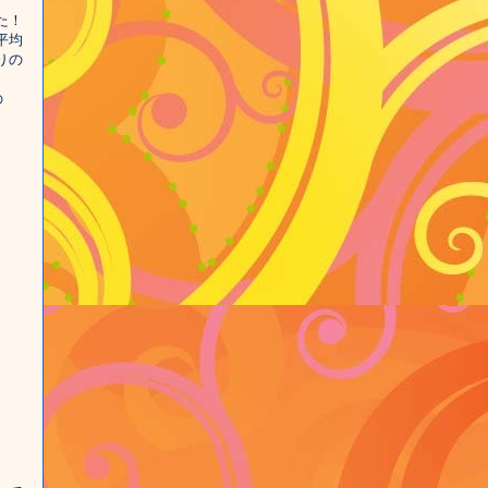
た！
平均
りの
の