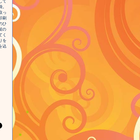
して
袋。
取っ
印刷
のひ
製の
てく
りを
を込