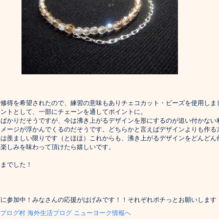
術修得を希望されたので、練習の意味もありチェコカット・ビーズを使用しま
セントとして、一部にチェーンを通してポイントに。
たばかりだそうですが、今は沸き上がるデザインを形にするのが追い付かない
イメージが浮かんでくるのだそうです。どちらかと言えばデザインよりも作る
には羨ましい限りです（とほほ）これからも、沸き上がるデザインをどんどん
る楽しみを味わって頂けたら嬉しいです。
さまでした！
グに参加中！みなさんの応援がはげみです！！それぞれポチっとお願いします