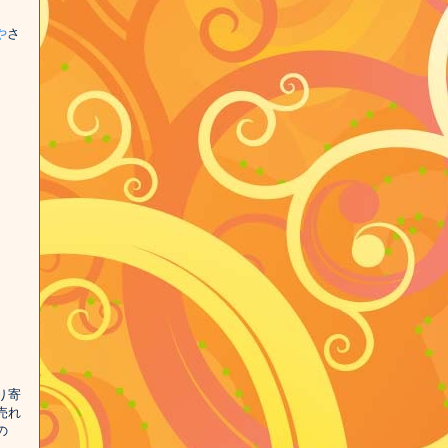
や
さ
り寄
売れ
の