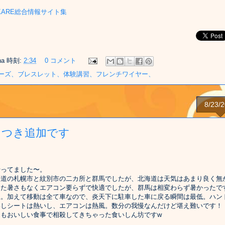
na
時刻:
2:34
0 コメント
ーズ、ブレスレット、体験講習、フレンチワイヤー、
8/23/
につき追加です
ってました〜。
海道の札幌市と紋別市の二カ所と群馬でしたが、北海道は天気はあまり良く無
した暑さもなくエアコン要らずで快適でしたが、群馬は相変わらず暑かったで
温。加えて移動は全て車なので、炎天下に駐車した車に戻る瞬間は最低。ハン
いしシートは熱いし、エアコンは熱風。数分の我慢なんだけど堪え難いです！
さもおいしい食事で相殺してきちゃった食いしん坊ですw