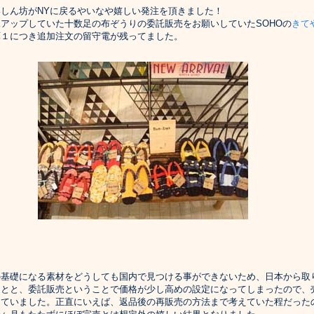
しん坊がNYに戻るやいなや嬉しい発注を頂きました！
アップしていた十数足の布ぞうりの委託販売をお願いしていたSOHOの
きて
庫１につき追加注文の留守電が残ってました。
基礎になる素材をどうしても国内で見つける事ができないため、日本から取
ことと、委託販売ということで価格が少し高めの設定になってしまったので、
していました。正直にいえば、返品後の再販売の方法まで考えていた程だった