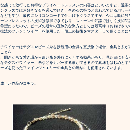
んな感じで敢行したお得なプライベートレッスンの内容はといいますと、通常
ーンクラスではお好きな石を選んで頂き、その石の持つと言われているパワー
法などを学び、最後にシリコンコードで仕上げるクラスですが、今回は既に独
トーンブレスレットの技術は修得できており、ストーンの知識ではなく技術知
ご希望だったので、ビーズの通常の直線的な繋方としては最高峰（おおげさで
い技法のフレンチワイヤーを使用した一段上の技術をマスターして頂くことに
ンチワイヤーはテグスやビーズ糸を接続用の金具を直接繋ぐ場合、金具と糸が
ることを
り、開きがちな繋ぎ環から細い糸を外れにくくする効果があり、見た目にも安
ちなテグスやワイヤー、糸などをカバーする事ができるので真珠をはじめとす
ビーズを使ったファインジュエリーの金具との連結にも使用されています。
完成した作品がコチラ。