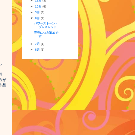
►
11月
(3)
►
10月
(6)
►
9月
(4)
▼
8月
(2)
パワーストーン・
ブレスレット
完売につき追加で
す
►
7月
(4)
►
6月
(6)
し
程
方が
作品