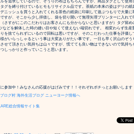
ルを追求しているので、ぞうりの布はもちろんですが、商品タグとして使用
とタグを縛り付けているヒモもリサイクル品です。茶紙の本来の姿はデリの紙
やデニッシュを買うと入れてくれる茶色の紙袋に印刷して遊ぶつもりで大量に
のですが、そこから少し拝借し、袋を切り開いて無理矢理プリンターに入れて
。（さすがにこのこだわりはお客さんにも分からないと思いますが）タグ留め
ツなどを解体した時の縫い目や短くて使えない端切れです。 相変わらず生産
わりを捨てられずにいるので回転は悪いですが、そのこだわった仕事を評価し
客様がいらっしゃるという事は大変ありがたい事です。一日も早く沢山のぞう
べさせて頂きたい気持ちは山々ですが、慌てても良い物はできないので気持ち
一つしっかりと作っていこうと思います。
グに参加中！みなさんの応援がはげみです！！それぞれポチっとお願いします