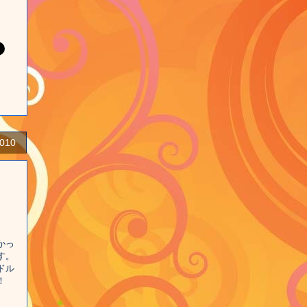
2010
かっ
す。
ドル
！