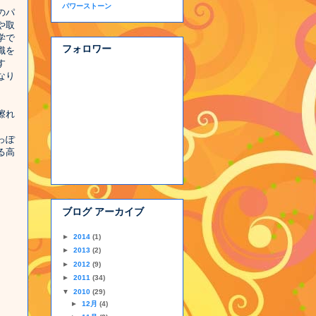
パワーストーン
のパ
や取
学で
フォロワー
識を
す
なり
擦れ
っぽ
る高
ブログ アーカイブ
►
2014
(1)
►
2013
(2)
►
2012
(9)
►
2011
(34)
▼
2010
(29)
►
12月
(4)