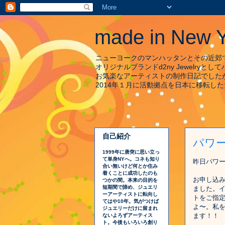
made in New Y
ニューヨークのマンハッタンとその近郊
オリジナルブランドd2ny Jewelry
お気楽なアーティストの制作日記でした
2014年１月に活動拠点を日本に移転し
自己紹介
パワ
1999年に唐突に思い立っ
て単身NYへ。コネも知り
昨日パワ
合い無いけど何とか住み
着くことに成功したのも
お申し込
つかの間。本来の目的を
短期間で諦め、ジュエリ
ました。
ーアーティストに転向し
トをご指定
てはや10年。気がつけば
よ〜。私
ジュエリーだけに留まれ
ます！！
ないよろずアーティス
ト。今後もいろいろ創り