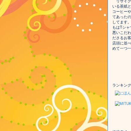
リサイク
いる茶紙
コーヒー
てあった
してます
もはTシャ
悪いこだ
ださるお
店頭に並
めて一つ
ランキン