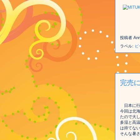
投稿者
An
ラベル:
ビ
完売
日本に行
今回は北
たので大
多湿と高
は持てな
そんな暑