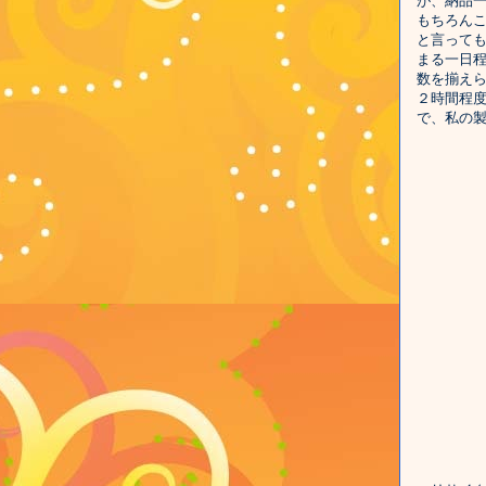
が、納品
もちろん
と言って
まる一日
数を揃え
２時間程度
で、私の