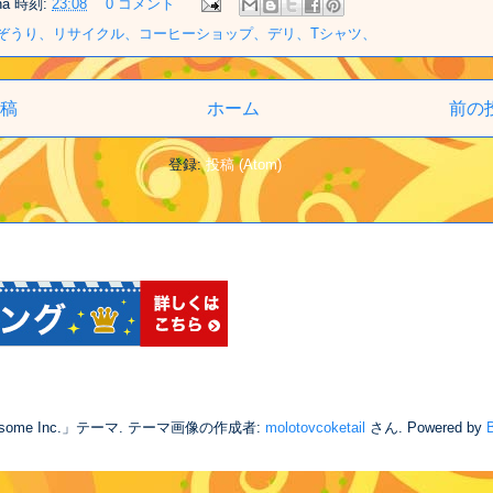
na
時刻:
23:08
0 コメント
ぞうり、リサイクル、コーヒーショップ、デリ、Tシャツ、
稿
ホーム
前の
登録:
投稿 (Atom)
some Inc.」テーマ. テーマ画像の作成者:
molotovcoketail
さん. Powered by
B