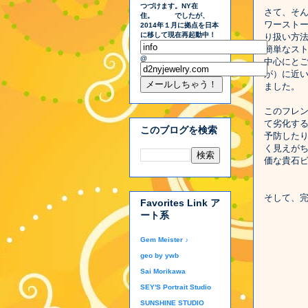
つづけます。NY在
さて、そ
住。 でしたが、
ワースト
2014年１月に拠点を日本
に移して現在再起動中！
り扱い方
簡単なス
@
中心にと
が）に近
ました。
このフレ
て劣化す
このブログを検索
予防した
く見えが
価な貴石
そして、
Favorites Link ア
ート系
Gem Meister ♪
geo by ywb
Sai Morikawa
SEY'S Portrait Studio
SUNSHINE STUDIO