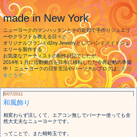
made in New York
ニューヨークのマンハッタンとその近郊で手作りジュエリ
ーやクラフトを教える日々と、
オリジナルブランドd2ny Jewelryとしてハンドメイドジュ
エリーを製作する
お気楽なアーティストの制作日記でしたが、
2014年１月に活動拠点を日本に移転しただ今再起動の準備
中！ ニューヨークの日常生活やパーソナルブログは
こちら
をどうぞ
8/07/2011
和風飾り
相変わらず涼しくて、エアコン無しでバーナー使っても全
然大丈夫なニューヨークです。
ってことで、また蜻蛉玉です。