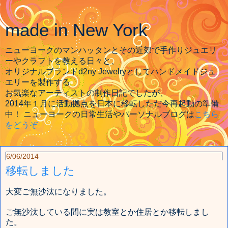
made in New York
ニューヨークのマンハッタンとその近郊で手作りジュエリ
ーやクラフトを教える日々と、
オリジナルブランドd2ny Jewelryとしてハンドメイドジュ
エリーを製作する
お気楽なアーティストの制作日記でしたが、
2014年１月に活動拠点を日本に移転しただ今再起動の準備
中！ ニューヨークの日常生活やパーソナルブログは
こちら
をどうぞ
6/06/2014
移転しました
大変ご無沙汰になりました。
ご無沙汰している間に実は教室とか住居とか移転しまし
た。