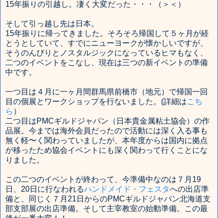
15年振りの引越し。凄く大変だった・・・（＞＜）
そして引っ越し先は日本。
15年振りに帰ってきました。そろそろ帰国して５ヶ月が経
とうとしていて、すでにニューヨークが懐かしいですが、
そうのんびりとノスタルジックになっているヒマもなく、
二つのイベントをこなし、現在は三つの新イベントの準備
中です。
一つ目は４月に一ヶ月間群馬県前橋市（地元）で帰国一回
目の個展とワークショップを行ないました。(詳細は
こち
ら
）
二つ目はPMCギルドジャパン（日本貴金属粘土協会）の作
品展。今までは海外会員だったので活動には深く入る事も
無く軽〜く関わっていましたが、本年度からは国内に拠点
が移ったため協会イベントにも深く関わって行くことにな
りました。
この二つのイベントが終わって、今準備中なのは７月19
日、20日に行なわれる
ハンドメイド・フェスタ
への出店準
備と、同じく７月21日からのPMCギルドジャパン北海道支
部支部展の出店準備。そして主宰教室の始動準備。この最