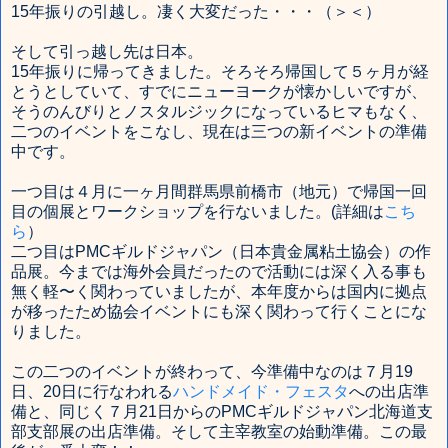
15年振りの引越し。凄く大変だった・・・（＞＜）
そして引っ越し先は日本。
15年振りに帰ってきました。そろそろ帰国して５ヶ月が経
とうとしていて、すでにニューヨークが懐かしいですが、
そうのんびりとノスタルジックになっているヒマもなく、
二つのイベントをこなし、現在は三つの新イベントの準備
中です。
一つ目は４月に一ヶ月間群馬県前橋市（地元）で帰国一回
目の個展とワークショップを行ないました。(詳細は
こち
ら
）
二つ目はPMCギルドジャパン（日本貴金属粘土協会）の作
品展。今までは海外会員だったので活動には深く入る事も
無く軽〜く関わっていましたが、本年度からは国内に拠点
が移ったため協会イベントにも深く関わって行くことにな
りました。
この二つのイベントが終わって、今準備中なのは７月19
日、20日に行なわれる
ハンドメイド・フェスタ
への出店準
備と、同じく７月21日からのPMCギルドジャパン北海道支
部支部展の出店準備。そして主宰教室の始動準備。この最