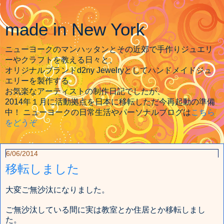
made in New York
ニューヨークのマンハッタンとその近郊で手作りジュエリ
ーやクラフトを教える日々と、
オリジナルブランドd2ny Jewelryとしてハンドメイドジュ
エリーを製作する
お気楽なアーティストの制作日記でしたが、
2014年１月に活動拠点を日本に移転しただ今再起動の準備
中！ ニューヨークの日常生活やパーソナルブログは
こちら
をどうぞ
6/06/2014
移転しました
大変ご無沙汰になりました。
ご無沙汰している間に実は教室とか住居とか移転しまし
た。